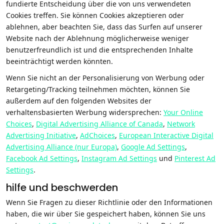
fundierte Entscheidung über die von uns verwendeten
Cookies treffen. Sie können Cookies akzeptieren oder
ablehnen, aber beachten Sie, dass das Surfen auf unserer
Website nach der Ablehnung möglicherweise weniger
benutzerfreundlich ist und die entsprechenden Inhalte
beeinträchtigt werden könnten.
Wenn Sie nicht an der Personalisierung von Werbung oder
Retargeting/Tracking teilnehmen möchten, können Sie
außerdem auf den folgenden Websites der
verhaltensbasierten Werbung widersprechen:
Your Online
Choices
,
Digital Advertising Alliance of Canada
,
Network
Advertising Initiative
,
AdChoices
,
European Interactive Digital
Advertising Alliance (nur Europa)
,
Google Ad Settings
,
Facebook Ad Settings
,
Instagram Ad Settings
und
Pinterest Ad
Settings
.
hilfe und beschwerden
Wenn Sie Fragen zu dieser Richtlinie oder den Informationen
haben, die wir über Sie gespeichert haben, können Sie uns